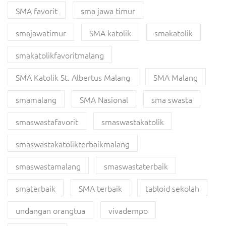
SMA favorit
sma jawa timur
smajawatimur
SMA katolik
smakatolik
smakatolikfavoritmalang
SMA Katolik St. Albertus Malang
SMA Malang
smamalang
SMA Nasional
sma swasta
smaswastafavorit
smaswastakatolik
smaswastakatolikterbaikmalang
smaswastamalang
smaswastaterbaik
smaterbaik
SMA terbaik
tabloid sekolah
undangan orangtua
vivadempo