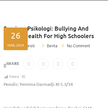
Seminar Psikologi: Bullying And
26
Mental Health For High Schoolers
MAR, 2024
Lydia Christi
Berita
No Comment
By
SHARE
Views :
42
Penulis: Yemima Darmadji XI-S.3/34
Hari Rabu adalah hari yang biasa dipakai, SMA