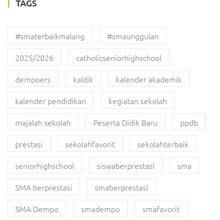
TAGS
#smaterbaikmalang
#smaunggulan
2025/2026
catholicseniorhighschool
dempoers
kaldik
kalender akademik
kalender pendidikan
kegiatan sekolah
majalah sekolah
Peserta Didik Baru
ppdb
prestasi
sekolahfavorit
sekolahterbaik
seniorhighschool
siswaberprestasi
sma
SMA berprestasi
smaberprestasi
SMA Dempo
smadempo
smafavorit