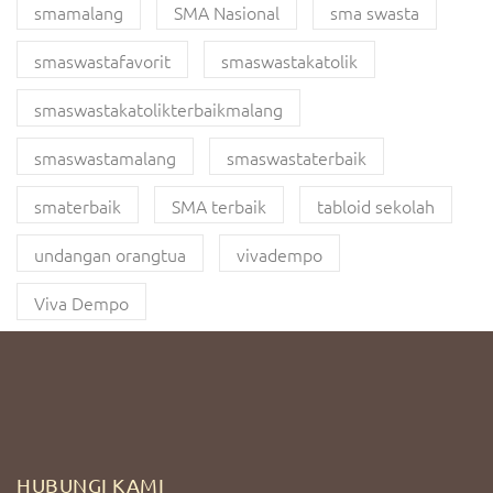
smamalang
SMA Nasional
sma swasta
smaswastafavorit
smaswastakatolik
smaswastakatolikterbaikmalang
smaswastamalang
smaswastaterbaik
smaterbaik
SMA terbaik
tabloid sekolah
undangan orangtua
vivadempo
Viva Dempo
HUBUNGI KAMI