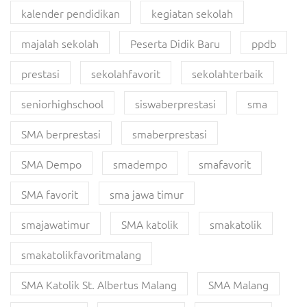
kalender pendidikan
kegiatan sekolah
majalah sekolah
Peserta Didik Baru
ppdb
prestasi
sekolahfavorit
sekolahterbaik
seniorhighschool
siswaberprestasi
sma
SMA berprestasi
smaberprestasi
SMA Dempo
smadempo
smafavorit
SMA favorit
sma jawa timur
smajawatimur
SMA katolik
smakatolik
smakatolikfavoritmalang
SMA Katolik St. Albertus Malang
SMA Malang