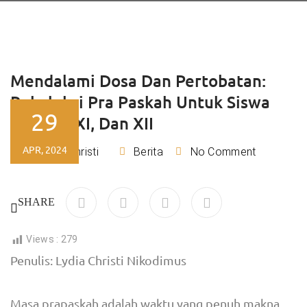
Mendalami Dosa Dan Pertobatan:
Rekoleksi Pra Paskah Untuk Siswa
29
Kelas X, XI, Dan XII
APR, 2024
Lydia Christi
Berita
No Comment
By
SHARE
Views :
279
Penulis: Lydia Christi Nikodimus
Masa prapaskah adalah waktu yang penuh makna