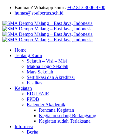
Bantuan? Whatsapp kami :
+62 813 3006 9700
humas@st-albertus.sch.id
Home
Tentang Kami
Sejarah – Visi – Misi
Makna Logo Sekolah
Mars Sekolah
Sertifikasi dan Akreditasi
Fasilitas
Kegiatan
EDU FAIR
PPDB
Kalender Akademik
Rencana Kegiatan
Kegiatan sedang Berlangsung
Kegiatan sudah Terlaksana
Informasi
Berita