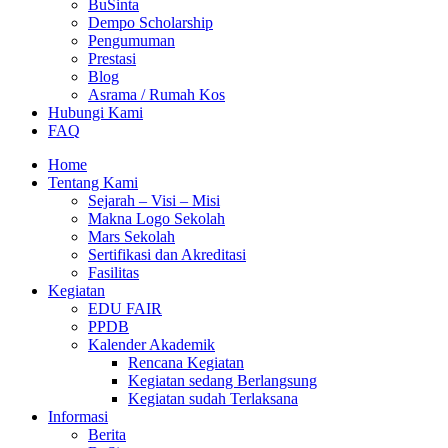
BuSinta
Dempo Scholarship
Pengumuman
Prestasi
Blog
Asrama / Rumah Kos
Hubungi Kami
FAQ
Home
Tentang Kami
Sejarah – Visi – Misi
Makna Logo Sekolah
Mars Sekolah
Sertifikasi dan Akreditasi
Fasilitas
Kegiatan
EDU FAIR
PPDB
Kalender Akademik
Rencana Kegiatan
Kegiatan sedang Berlangsung
Kegiatan sudah Terlaksana
Informasi
Berita