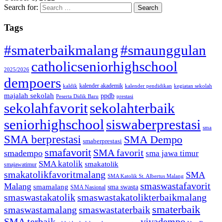
Search for:
Tags
#smaterbaikmalang
#smaunggulan
catholicseniorhighschool
2025/2026
dempoers
kalender akademik
kaldik
kalender pendidikan
kegiatan sekolah
majalah sekolah
ppdb
Peserta Didik Baru
prestasi
sekolahfavorit
sekolahterbaik
seniorhighschool
siswaberprestasi
sma
SMA berprestasi
SMA Dempo
smaberprestasi
smafavorit
SMA favorit
smadempo
sma jawa timur
SMA katolik
smakatolik
smajawatimur
smakatolikfavoritmalang
SMA
SMA Katolik St. Albertus Malang
smaswastafavorit
Malang
smamalang
sma swasta
SMA Nasional
smaswastakatolik
smaswastakatolikterbaikmalang
smaterbaik
smaswastamalang
smaswastaterbaik
SMA terbaik
vivadempo