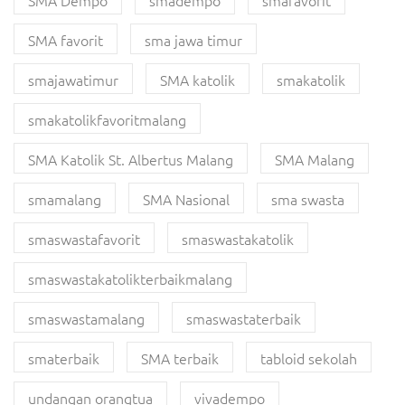
SMA Dempo
smadempo
smafavorit
SMA favorit
sma jawa timur
smajawatimur
SMA katolik
smakatolik
smakatolikfavoritmalang
SMA Katolik St. Albertus Malang
SMA Malang
smamalang
SMA Nasional
sma swasta
smaswastafavorit
smaswastakatolik
smaswastakatolikterbaikmalang
smaswastamalang
smaswastaterbaik
smaterbaik
SMA terbaik
tabloid sekolah
undangan orangtua
vivadempo