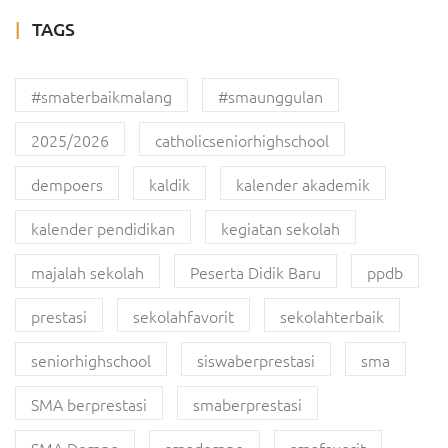
TAGS
#smaterbaikmalang
#smaunggulan
2025/2026
catholicseniorhighschool
dempoers
kaldik
kalender akademik
kalender pendidikan
kegiatan sekolah
majalah sekolah
Peserta Didik Baru
ppdb
prestasi
sekolahfavorit
sekolahterbaik
seniorhighschool
siswaberprestasi
sma
SMA berprestasi
smaberprestasi