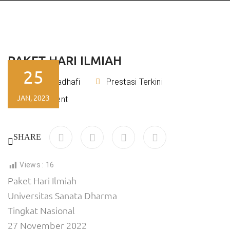
PAKET HARI ILMIAH
25
Rizky Kadhafi
Prestasi Terkini
By
JAN, 2023
No Comment
SHARE
Views :
16
Paket Hari Ilmiah
Universitas Sanata Dharma
Tingkat Nasional
27 November 2022