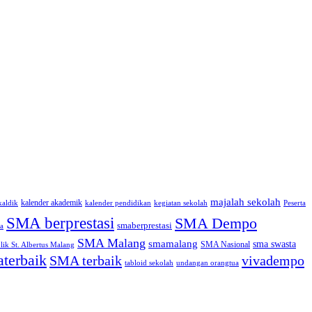
majalah sekolah
kalender akademik
kaldik
kalender pendidikan
kegiatan sekolah
Peserta
SMA berprestasi
SMA Dempo
smaberprestasi
a
SMA Malang
smamalang
sma swasta
SMA Nasional
ik St. Albertus Malang
terbaik
SMA terbaik
vivadempo
tabloid sekolah
undangan orangtua