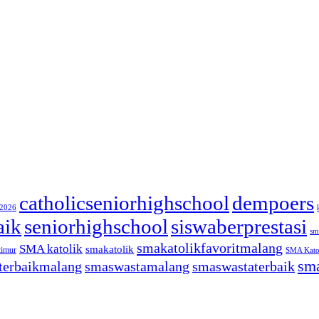
catholicseniorhighschool
dempoers
/2026
aik
seniorhighschool
siswaberprestasi
sm
smakatolikfavoritmalang
SMA katolik
smakatolik
timur
SMA Katol
sma
terbaikmalang
smaswastamalang
smaswastaterbaik