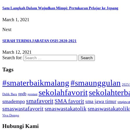
Satu Langkah Dalam Wujudkan Mimpi: Pertukaran Pelajar ke Jepang
March 1, 2021
Next
SERAH TERIMA JABATAN OSIS 2020-2021
March 12, 2021
Search for:
Tags
#smaterbaikmalang
#smaunggulan
2025
sekolahfavorit
sekolahterb
ppdb
Didik Baru
prestasi
smafavorit
SMA favorit
smadempo
sma jawa timur
smajawa
smaswastafavorit
smaswastakatolik
smaswastakatolik
Viva Dempo
Hubungi Kami