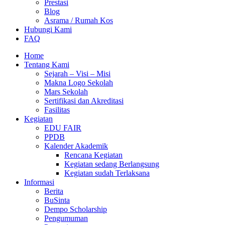
Prestasi
Blog
Asrama / Rumah Kos
Hubungi Kami
FAQ
Home
Tentang Kami
Sejarah – Visi – Misi
Makna Logo Sekolah
Mars Sekolah
Sertifikasi dan Akreditasi
Fasilitas
Kegiatan
EDU FAIR
PPDB
Kalender Akademik
Rencana Kegiatan
Kegiatan sedang Berlangsung
Kegiatan sudah Terlaksana
Informasi
Berita
BuSinta
Dempo Scholarship
Pengumuman