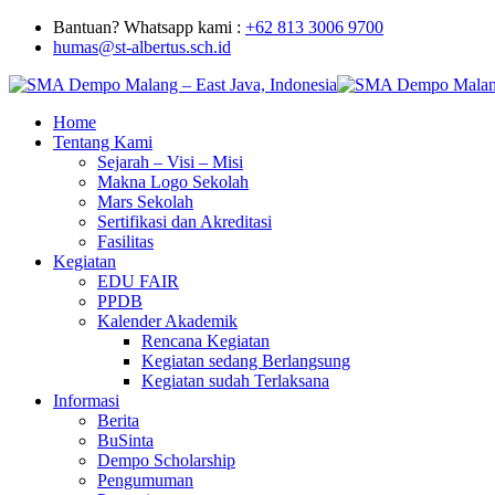
Bantuan? Whatsapp kami :
+62 813 3006 9700
humas@st-albertus.sch.id
Home
Tentang Kami
Sejarah – Visi – Misi
Makna Logo Sekolah
Mars Sekolah
Sertifikasi dan Akreditasi
Fasilitas
Kegiatan
EDU FAIR
PPDB
Kalender Akademik
Rencana Kegiatan
Kegiatan sedang Berlangsung
Kegiatan sudah Terlaksana
Informasi
Berita
BuSinta
Dempo Scholarship
Pengumuman