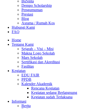
BuSinta
Dempo Scholarship
Pengumuman
Prestasi
Blog
Asrama / Rumah Kos
Hubungi Kami
FAQ
Home
Tentang Kami
Sejarah – Visi – Misi
Makna Logo Sekolah
Mars Sekolah
Sertifikasi dan Akreditasi
Fasilitas
Kegiatan
EDU FAIR
PPDB
Kalender Akademik
Rencana Kegiatan
Kegiatan sedang Berlangsung
Kegiatan sudah Terlaksana
Informasi
Berita