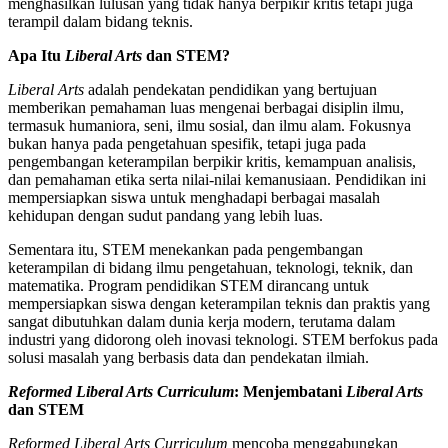
menghasilkan lulusan yang tidak hanya berpikir kritis tetapi juga
terampil dalam bidang teknis.
Apa Itu
Liberal Arts
dan STEM?
Liberal Arts
adalah pendekatan pendidikan yang bertujuan
memberikan pemahaman luas mengenai berbagai disiplin ilmu,
termasuk humaniora, seni, ilmu sosial, dan ilmu alam. Fokusnya
bukan hanya pada pengetahuan spesifik, tetapi juga pada
pengembangan keterampilan berpikir kritis, kemampuan analisis,
dan pemahaman etika serta nilai-nilai kemanusiaan. Pendidikan ini
mempersiapkan siswa untuk menghadapi berbagai masalah
kehidupan dengan sudut pandang yang lebih luas.
Sementara itu, STEM menekankan pada pengembangan
keterampilan di bidang ilmu pengetahuan, teknologi, teknik, dan
matematika. Program pendidikan STEM dirancang untuk
mempersiapkan siswa dengan keterampilan teknis dan praktis yang
sangat dibutuhkan dalam dunia kerja modern, terutama dalam
industri yang didorong oleh inovasi teknologi. STEM berfokus pada
solusi masalah yang berbasis data dan pendekatan ilmiah.
Reformed Liberal Arts Curriculum
: Menjembatani
Liberal Arts
dan STEM
Reformed Liberal Arts Curriculum
mencoba menggabungkan