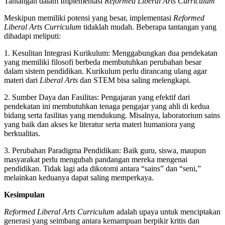
Tantangan dalam Implementasi
Reformed Liberal Arts Curriculum
Meskipun memiliki potensi yang besar, implementasi
Reformed
Liberal Arts Curriculum
tidaklah mudah. Beberapa tantangan yang
dihadapi meliputi:
1. Kesulitan Integrasi Kurikulum: Menggabungkan dua pendekatan
yang memiliki filosofi berbeda membutuhkan perubahan besar
dalam sistem pendidikan. Kurikulum perlu dirancang ulang agar
materi dari
Liberal Arts
dan STEM bisa saling melengkapi.
2. Sumber Daya dan Fasilitas: Pengajaran yang efektif dari
pendekatan ini membutuhkan tenaga pengajar yang ahli di kedua
bidang serta fasilitas yang mendukung. Misalnya, laboratorium sains
yang baik dan akses ke literatur serta materi humaniora yang
berkualitas.
3. Perubahan Paradigma Pendidikan: Baik guru, siswa, maupun
masyarakat perlu mengubah pandangan mereka mengenai
pendidikan. Tidak lagi ada dikotomi antara “sains” dan “seni,”
melainkan keduanya dapat saling memperkaya.
Kesimpulan
Reformed Liberal Arts Curriculum
adalah upaya untuk menciptakan
generasi yang seimbang antara kemampuan berpikir kritis dan