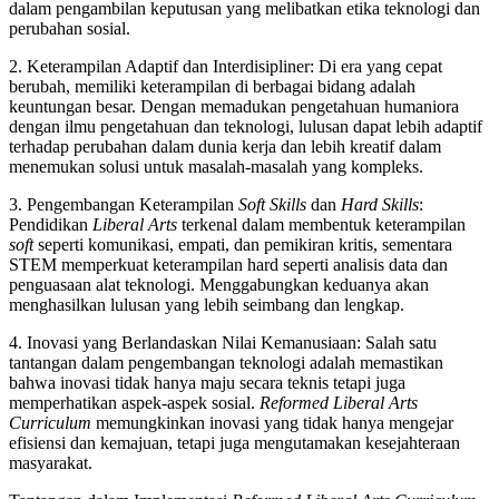
dalam pengambilan keputusan yang melibatkan etika teknologi dan
perubahan sosial.
2. Keterampilan Adaptif dan Interdisipliner: Di era yang cepat
berubah, memiliki keterampilan di berbagai bidang adalah
keuntungan besar. Dengan memadukan pengetahuan humaniora
dengan ilmu pengetahuan dan teknologi, lulusan dapat lebih adaptif
terhadap perubahan dalam dunia kerja dan lebih kreatif dalam
menemukan solusi untuk masalah-masalah yang kompleks.
3. Pengembangan Keterampilan
Soft Skills
dan
Hard Skills
:
Pendidikan
Liberal Arts
terkenal dalam membentuk keterampilan
soft
seperti komunikasi, empati, dan pemikiran kritis, sementara
STEM memperkuat keterampilan hard seperti analisis data dan
penguasaan alat teknologi. Menggabungkan keduanya akan
menghasilkan lulusan yang lebih seimbang dan lengkap.
4. Inovasi yang Berlandaskan Nilai Kemanusiaan: Salah satu
tantangan dalam pengembangan teknologi adalah memastikan
bahwa inovasi tidak hanya maju secara teknis tetapi juga
memperhatikan aspek-aspek sosial.
Reformed Liberal Arts
Curriculum
memungkinkan inovasi yang tidak hanya mengejar
efisiensi dan kemajuan, tetapi juga mengutamakan kesejahteraan
masyarakat.