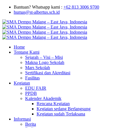
Bantuan? Whatsapp kami :
+62 813 3006 9700
humas@st-albertus.sch.id
Home
Tentang Kami
Sejarah – Visi – Misi
Makna Logo Sekolah
Mars Sekolah
Sertifikasi dan Akreditasi
Fasilitas
Kegiatan
EDU FAIR
PPDB
Kalender Akademik
Rencana Kegiatan
Kegiatan sedang Berlangsung
Kegiatan sudah Terlaksana
Informasi
Berita