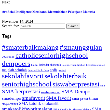
Next
Artificial Intelligence Membantu Memudahkan Pekerjaan Manusia
November 14, 2024
Search for:
Tags
#smaterbaikmalang
#smaunggulan
catholicseniorhighschool
2025/2026
dempoers
kalender akademik
kaldik
kalender pendidikan
kegiatan sekolah
majalah sekolah
ppdb
Peserta Didik Baru
prestasi
sekolahfavorit
sekolahterbaik
seniorhighschool
siswaberprestasi
sma
SMA berprestasi
SMA Dempo
smaberprestasi
smafavorit
SMA favorit
smadempo
sma jawa timur
SMA katolik
smakatolik
smajawatimur
smakatolikfavoritmalang
SMA
SMA Katolik St. Albertus Malang