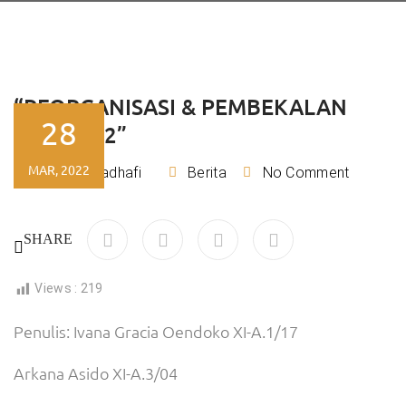
“REORGANISASI & PEMBEKALAN
28
OSIS 2022”
MAR, 2022
Rizky Kadhafi
Berita
No Comment
By
SHARE
Views :
219
Penulis: Ivana Gracia Oendoko XI-A.1/17
Arkana Asido XI-A.3/04