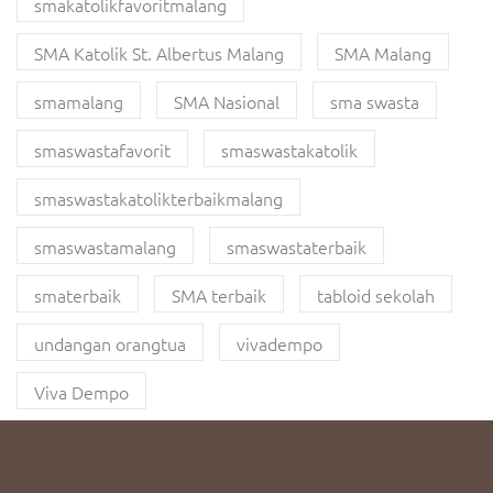
smakatolikfavoritmalang
SMA Katolik St. Albertus Malang
SMA Malang
smamalang
SMA Nasional
sma swasta
smaswastafavorit
smaswastakatolik
smaswastakatolikterbaikmalang
smaswastamalang
smaswastaterbaik
smaterbaik
SMA terbaik
tabloid sekolah
undangan orangtua
vivadempo
Viva Dempo