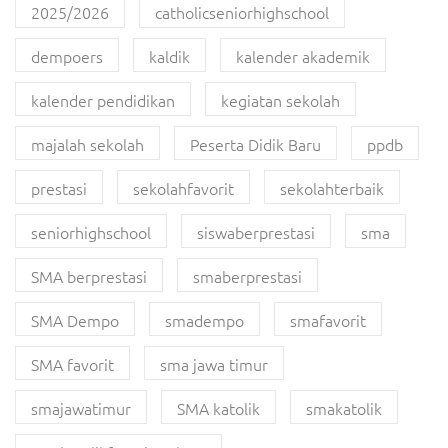
2025/2026
catholicseniorhighschool
dempoers
kaldik
kalender akademik
kalender pendidikan
kegiatan sekolah
majalah sekolah
Peserta Didik Baru
ppdb
prestasi
sekolahfavorit
sekolahterbaik
seniorhighschool
siswaberprestasi
sma
SMA berprestasi
smaberprestasi
SMA Dempo
smadempo
smafavorit
SMA favorit
sma jawa timur
smajawatimur
SMA katolik
smakatolik