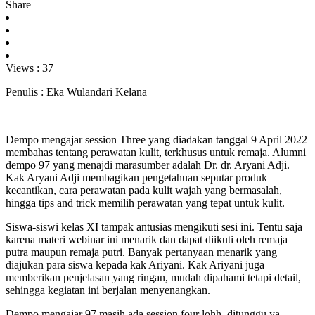
Share
Views :
37
Penulis : Eka Wulandari Kelana
Dempo mengajar session Three yang diadakan tanggal 9 April 2022
membahas tentang perawatan kulit, terkhusus untuk remaja. Alumni
dempo 97 yang menajdi marasumber adalah Dr. dr. Aryani Adji.
Kak Aryani Adji membagikan pengetahuan seputar produk
kecantikan, cara perawatan pada kulit wajah yang bermasalah,
hingga tips and trick memilih perawatan yang tepat untuk kulit.
Siswa-siswi kelas XI tampak antusias mengikuti sesi ini. Tentu saja
karena materi webinar ini menarik dan dapat diikuti oleh remaja
putra maupun remaja putri. Banyak pertanyaan menarik yang
diajukan para siswa kepada kak Ariyani. Kak Ariyani juga
memberikan penjelasan yang ringan, mudah dipahami tetapi detail,
sehingga kegiatan ini berjalan menyenangkan.
Dempo mengajar 97 masih ada session four lohh, ditunggu ya