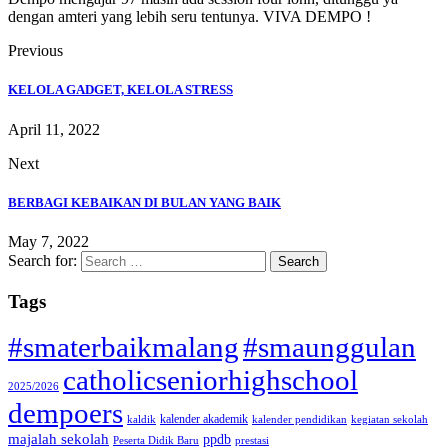
dengan amteri yang lebih seru tentunya. VIVA DEMPO !
Previous
KELOLA GADGET, KELOLA STRESS
April 11, 2022
Next
BERBAGI KEBAIKAN DI BULAN YANG BAIK
May 7, 2022
Search for:
Tags
#smaterbaikmalang
#smaunggulan
catholicseniorhighschool
2025/2026
dempoers
kalender akademik
kaldik
kalender pendidikan
kegiatan sekolah
majalah sekolah
ppdb
Peserta Didik Baru
prestasi