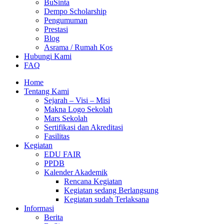
BuSinta
Dempo Scholarship
Pengumuman
Prestasi
Blog
Asrama / Rumah Kos
Hubungi Kami
FAQ
Home
Tentang Kami
Sejarah – Visi – Misi
Makna Logo Sekolah
Mars Sekolah
Sertifikasi dan Akreditasi
Fasilitas
Kegiatan
EDU FAIR
PPDB
Kalender Akademik
Rencana Kegiatan
Kegiatan sedang Berlangsung
Kegiatan sudah Terlaksana
Informasi
Berita