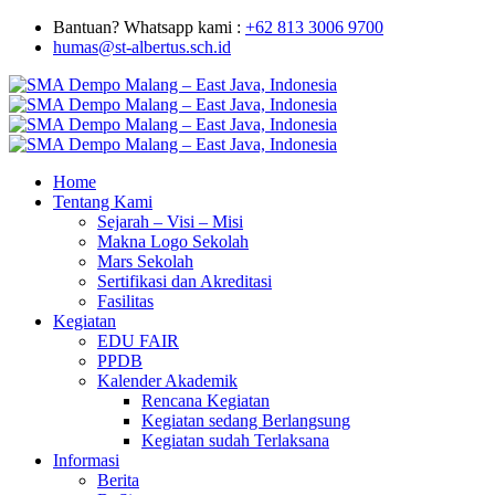
Bantuan? Whatsapp kami :
+62 813 3006 9700
humas@st-albertus.sch.id
Home
Tentang Kami
Sejarah – Visi – Misi
Makna Logo Sekolah
Mars Sekolah
Sertifikasi dan Akreditasi
Fasilitas
Kegiatan
EDU FAIR
PPDB
Kalender Akademik
Rencana Kegiatan
Kegiatan sedang Berlangsung
Kegiatan sudah Terlaksana
Informasi
Berita