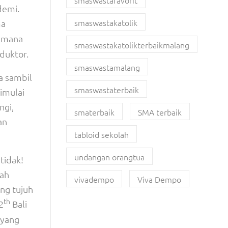
smaswastafavorit
demi.
smaswastakatolik
ma
aimana
smaswastakatolikterbaikmalang
duktor.
smaswastamalang
a sambil
smaswastaterbaik
imulai
ngi,
smaterbaik
SMA terbaik
an
tabloid sekolah
undangan orangtua
tidak!
dah
vivadempo
Viva Dempo
ng tujuh
th
2
Bali
 yang