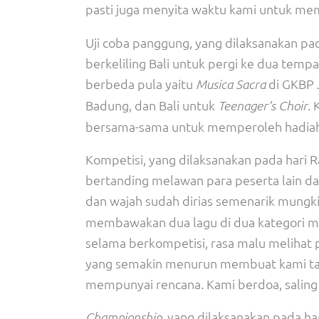
pasti juga menyita waktu kami untuk m
Uji coba panggung, yang dilaksanakan pa
berkeliling Bali untuk pergi ke dua temp
berbeda pula yaitu
di GKBP 
Musica Sacra
Badung, dan Bali untuk
.
Teenager’s Choir
bersama-sama untuk memperoleh hadiah 
Kompetisi, yang dilaksanakan pada hari
bertanding melawan para peserta lain da
dan wajah sudah dirias semenarik mungki
membawakan dua lagu di dua kategori me
selama berkompetisi, rasa malu melihat p
yang semakin menurun membuat kami taku
mempunyai rencana. Kami berdoa, saling
, yang dilaksanakan pada ha
Championship