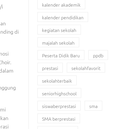
kalender akademik
/i
b
kalender pendidikan
aan
kegiatan sekolah
nding di
majalah sekolah
mosi
Peserta Didik Baru
ppdb
hoir.
prestasi
sekolahfavorit
 dalam
sekolahterbaik
anggung
seniorhighschool
siswaberprestasi
sma
ami
rkan
SMA berprestasi
rasi