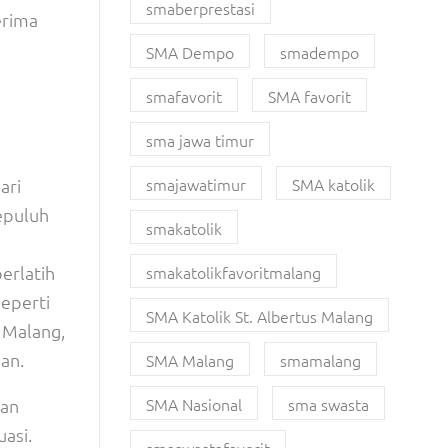
smaberprestasi
erima
SMA Dempo
smadempo
smafavorit
SMA favorit
sma jawa timur
smajawatimur
SMA katolik
ari
sepuluh
smakatolik
berlatih
smakatolikfavoritmalang
eperti
SMA Katolik St. Albertus Malang
 Malang,
an.
SMA Malang
smamalang
SMA Nasional
sma swasta
ian
uasi.