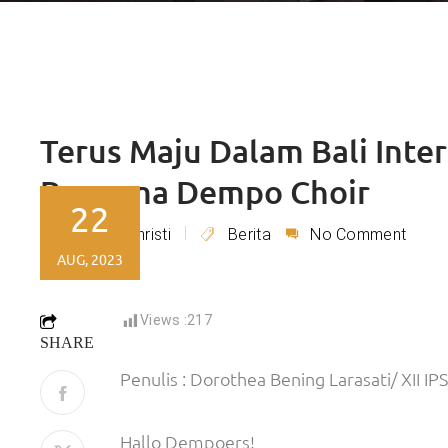
Terus Maju Dalam Bali Inter
Bersama Dempo Choir
22
Lydia Christi
Berita
No Comment
By
AUG, 2023
Views :
217
SHARE
Penulis : Dorothea Bening Larasati/ XII IPS
Hallo Dempoers!