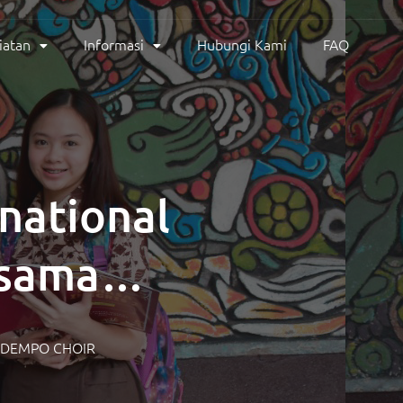
iatan
Informasi
Hubungi Kami
FAQ
rnational
rsama
A DEMPO CHOIR