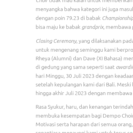
Choir
menyangka bahwa kategori ini juga masu
dengan poin 79.23 di babak
Championshi
bisa maju ke babak
, membawa p
grandprix
, yang dilaksanakan pada
Closing Ceremony
untuk mengenang seminggu kami berprose
Rheya (Alumni) dan Dave (XI Bahasa) mem
di gedung yang sama seperti saat
awardi
hari Minggu, 30 Juli 2023 dengan keadaa
setelah kepulangan kami dari Bali. Meski b
hingga akhir Juli 2023 dengan membawa 
Rasa Syukur, haru, dan kenangan teri
membuka kesempatan bagi Dempo Choir un
Motivasi serta harapan dari semua oran
senantiasa menaungi kami untuk terus s