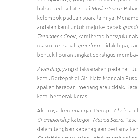
babak kedua kategori
. Baha
Musica Sacra
kelompok paduan suara lainnya. Menam
andalan kami untuk maju ke babak
grandp
, kami tetap bersyukur at
Teenager’s Choir
masuk ke babak
. Tidak lupa, k
grandprix
bentuk liburan singkat sekaligus membaw
, yang dilaksanakan pada hari 
Awarding
kami. Bertepat di Giri Nata Mandala Pu
apakah harapan menang atau tidak. Kata-
kami berdetak keras.
Akhirnya, kemenangan Dempo
jatu
Choir
kategori
. Ras
Championship
Musica Sacra
dalam tangisan kebahagiaan pertama kam
tidak mau kalah untuk memberika