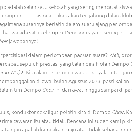
mpo adalah salah satu sekolah yang sering mencatat siswa
 maupun internasional. Jika kalian tergabung dalam klu
agaimana susahnya berlatih dalam suatu ajang perlomb
ian bahwa ada satu kelompok Dempoers yang sering berta
jawabannya!
oir
erpartisipasi dalam perlombaan paduan suara?
, pro
Well
terdapat sepuluh prestasi yang telah diraih oleh Dempo C
!! Kita akan terus maju walau banyak rintangan
umu, Maju
membanggakan di awal bulan Agustus 2023, pasti kalian
a dalam tim Dempo
ini dari awal hingga sampai di p
Choir
ulus, konduktor sekaligus pelatih kita di Dempo
. K
Choir
ima tawaran itu atau tidak. Rencana ini sudah kami piki
atangan apakah kami akan maju atau tidak sebagai gene