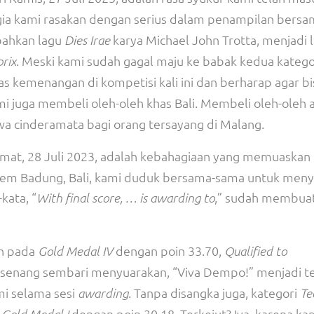
gia kami rasakan dengan serius dalam penampilan bers
bahkan lagu
karya Michael John Trotta, menjadi 
Dies Irae
. Meski kami sudah gagal maju ke babak kedua katego
rix
as kemenangan di kompetisi kali ini dan berharap agar bi
ami juga membeli oleh-oleh khas Bali. Membeli oleh-oleh 
a cinderamata bagi orang tersayang di Malang.
Jumat, 28 Juli 2023, adalah kebahagiaan yang memuaskan 
spem Badung, Bali, kami duduk bersama-sama untuk meny
kata, “
,” sudah membuat
With final score, … is awarding to
h pada
dengan poin 33.70,
Gold Medal IV
Qualified to
a senang sembari menyuarakan, “Viva Dempo!” menjadi t
i selama sesi
. Tanpa disangka juga, kategori
awarding
Te
n
dengan poin 30.18. Terkejut? Iya, karena ka