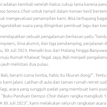
mi adakan kembali setelah hiatus cukup lama karena pan
oso Sonora
untuk tampil dalam konser kecil berte
Choir
tuk mengevaluasi penampilan kami. Bisa terbayang bag
engandalkan suara yang diinginkan pembuat lagu dan kon
i mendapatkan sebuah pengalaman berkesan yaitu “lomb
poers, lima alumni, dan tiga pendamping, perjalanan d
gu, 30 Juli 2023. Menaiki bus dari Malang hingga Banyuwa
menuju Rumah Khalwat Tegal Jaya, Bali menjadi pengalam
jauh melintasi dua pulau.
 Bali, berarti cuma lomba, habis itu liburan dong?”. Tentu 
us kami jalani. Latihan di aula dan taman rumah retret su
palagi, acara yang sungguh padat yang membuat kami pusi
an “Buku Panduan Dempo
dalam rangka mengikuti 1
Choir
24-30 Juli 2023”, kami melakukan seluruh rangkaian acara