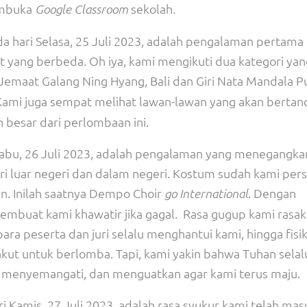
embuka
sekolah.
Google Classroom
da hari Selasa, 25 Juli 2023, adalah pengalaman pertama
at yang berbeda. Oh iya, kami mengikuti dua kategori yan
Jemaat Galang Ning Hyang, Bali dan Giri Nata Mandala 
 Kami juga sempat melihat lawan-lawan yang akan bertan
besar dari perlombaan ini.
 Rabu, 26 Juli 2023, adalah pengalaman yang menegangka
ri luar negeri dan dalam negeri. Kostum sudah kami per
n. Inilah saatnya Dempo Choir
. Dengan
go International
mbuat kami khawatir jika gagal. Rasa gugup kami rasa
ara peserta dan juri selalu menghantui kami, hingga fisi
t untuk berlomba. Tapi, kami yakin bahwa Tuhan selal
 menyemangati, dan menguatkan agar kami terus maju.
ri Kamis, 27 Juli 2023, adalah rasa syukur kami telah mas