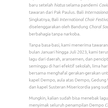
baru setelah
selama pandemi
hiatus
Covi
tawaran dari Pak Paulus. Bali
Internasional
Singkatnya, Bali
International Choir Festiva
diselenggarakan oleh Bandung
Choral Soc
berbahagia tanpa narkoba.
Tanpa basa-basi, kami menerima tawaran 
bulan Januari hingga Juli 2023, kami teru
lagu dari daerah, aransemen, dan pencipta
seminggu di hari efektif sekolah, lima har
bersama menghafal gerakan-gerakan untuk
kapel Dempo, aula atas Dempo, Gedung Wi
dan kapel Susteran Misericordia yang su
Mungkin, kalian sudah bisa menebak lagu-
menyimak seluruh penampilan Dempo
C