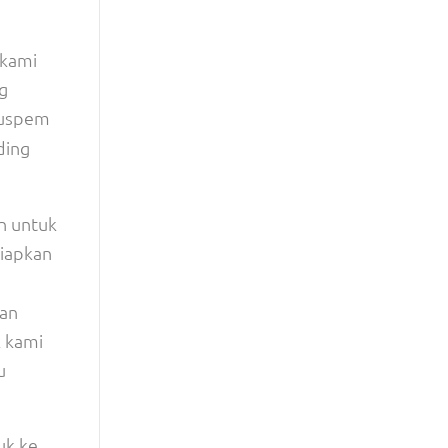
 kami
g
Puspem
ding
n untuk
siapkan
kan
k kami
u
uk ke