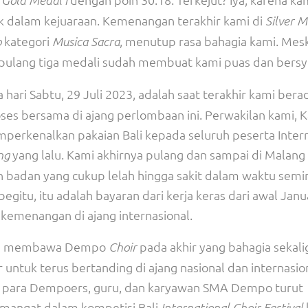
Gold Medal I
k dalam kejuaraan. Kemenangan terakhir kami di
Silver 
kategori
, menutup rasa bahagia kami. Mesk
p
Musica Sacra
ulang tiga medali sudah membuat kami puas dan bersy
 hari Sabtu, 29 Juli 2023, adalah saat terakhir kami berad
s bersama di ajang perlombaan ini. Perwakilan kami, K
perkenalkan pakaian Bali kepada seluruh peserta Inter
yang lalu. Kami akhirnya pulang dan sampai di Malang
ng
n badan yang cukup lelah hingga sakit dalam waktu sem
egitu, itu adalah bayaran dari kerja keras dari awal Janu
kemenangan di ajang internasional.
ndah membawa Dempo
pada akhir yang bahagia sekali
Choir
tuk terus bertanding di ajang nasional dan internasion
g, para Dempoers, guru, dan karyawan SMA Dempo turut
emangat dalam kompetisi Bali
International Choir Festival