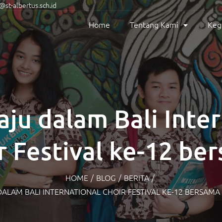
st-albertus.sch.id
Home
Tentang Kami
Keg
ju dalam Bali Inte
r Festival ke-12 be
Dempo Choir
HOME
/
BLOG
/
BERITA
/
ALAM BALI INTERNATIONAL CHOIR FESTIVAL KE-12 BERSAM