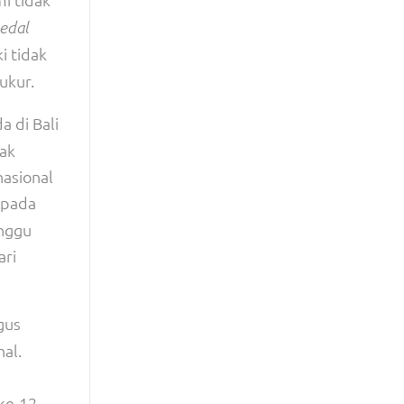
Medal
i tidak
ukur.
a di Bali
ak
nasional
 pada
inggu
ari
gus
al.
ke-12.