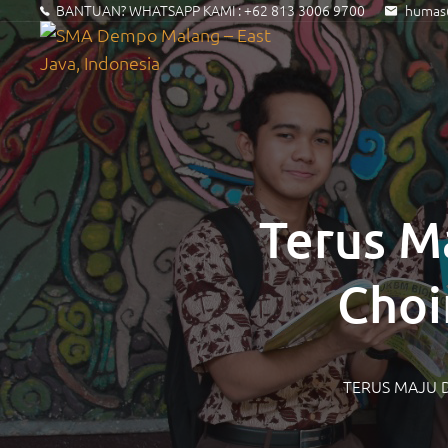
BANTUAN? WHATSAPP KAMI :
+62 813 3006 9700
humas@
Terus Ma
Choi
TERUS MAJU D