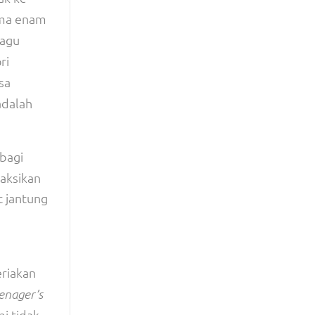
ama enam
lagu
ri
sa
adalah
bagi
aksikan
 jantung
eriakan
enager’s
mi tidak