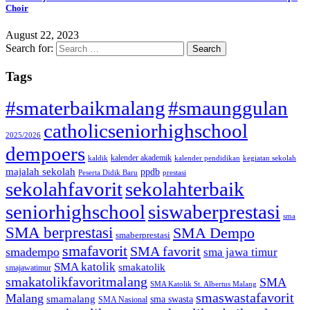
Choir
August 22, 2023
Search for:
Tags
#smaterbaikmalang
#smaunggulan
catholicseniorhighschool
2025/2026
dempoers
kalender akademik
kaldik
kalender pendidikan
kegiatan sekolah
majalah sekolah
ppdb
Peserta Didik Baru
prestasi
sekolahfavorit
sekolahterbaik
seniorhighschool
siswaberprestasi
sma
SMA berprestasi
SMA Dempo
smaberprestasi
smafavorit
SMA favorit
smadempo
sma jawa timur
SMA katolik
smakatolik
smajawatimur
smakatolikfavoritmalang
SMA
SMA Katolik St. Albertus Malang
smaswastafavorit
Malang
smamalang
sma swasta
SMA Nasional