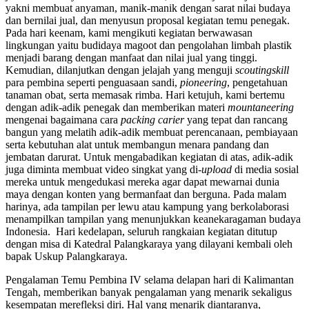
yakni membuat anyaman, manik-manik dengan sarat nilai budaya
dan bernilai jual, dan menyusun proposal kegiatan temu penegak.
Pada hari keenam, kami mengikuti kegiatan berwawasan
lingkungan yaitu budidaya magoot dan pengolahan limbah plastik
menjadi barang dengan manfaat dan nilai jual yang tinggi.
Kemudian, dilanjutkan dengan jelajah yang menguji
scoutingskill
para pembina seperti penguasaan sandi,
pioneering
, pengetahuan
tanaman obat, serta memasak rimba. Hari ketujuh, kami bertemu
dengan adik-adik penegak dan memberikan materi
mountaneering
mengenai bagaimana cara
packing carier
yang tepat dan rancang
bangun yang melatih adik-adik membuat perencanaan, pembiayaan
serta kebutuhan alat untuk membangun menara pandang dan
jembatan darurat. Untuk mengabadikan kegiatan di atas, adik-adik
juga diminta membuat video singkat yang di-
upload
di media sosial
mereka untuk mengedukasi mereka agar dapat mewarnai dunia
maya dengan konten yang bermanfaat dan berguna. Pada malam
harinya, ada tampilan per lewu atau kampung yang berkolaborasi
menampilkan tampilan yang menunjukkan keanekaragaman budaya
Indonesia. Hari kedelapan, seluruh rangkaian kegiatan ditutup
dengan misa di Katedral Palangkaraya yang dilayani kembali oleh
bapak Uskup Palangkaraya.
Pengalaman Temu Pembina IV selama delapan hari di Kalimantan
Tengah, memberikan banyak pengalaman yang menarik sekaligus
kesempatan merefleksi diri. Hal yang menarik diantaranya,