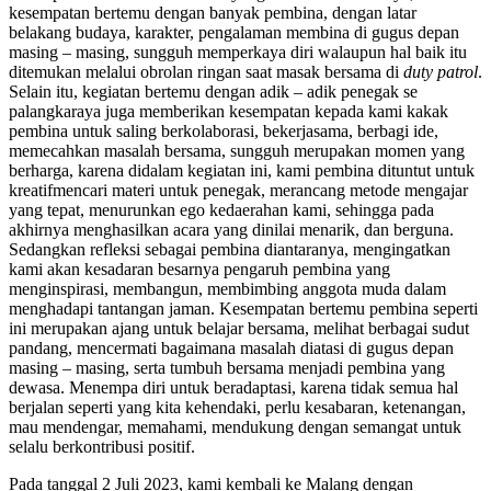
kesempatan bertemu dengan banyak pembina, dengan latar
belakang budaya, karakter, pengalaman membina di gugus depan
masing – masing, sungguh memperkaya diri walaupun hal baik itu
ditemukan melalui obrolan ringan saat masak bersama di
duty patrol
.
Selain itu, kegiatan bertemu dengan adik – adik penegak se
palangkaraya juga memberikan kesempatan kepada kami kakak
pembina untuk saling berkolaborasi, bekerjasama, berbagi ide,
memecahkan masalah bersama, sungguh merupakan momen yang
berharga, karena didalam kegiatan ini, kami pembina dituntut untuk
kreatifmencari materi untuk penegak, merancang metode mengajar
yang tepat, menurunkan ego kedaerahan kami, sehingga pada
akhirnya menghasilkan acara yang dinilai menarik, dan berguna.
Sedangkan refleksi sebagai pembina diantaranya, mengingatkan
kami akan kesadaran besarnya pengaruh pembina yang
menginspirasi, membangun, membimbing anggota muda dalam
menghadapi tantangan jaman. Kesempatan bertemu pembina seperti
ini merupakan ajang untuk belajar bersama, melihat berbagai sudut
pandang, mencermati bagaimana masalah diatasi di gugus depan
masing – masing, serta tumbuh bersama menjadi pembina yang
dewasa. Menempa diri untuk beradaptasi, karena tidak semua hal
berjalan seperti yang kita kehendaki, perlu kesabaran, ketenangan,
mau mendengar, memahami, mendukung dengan semangat untuk
selalu berkontribusi positif.
Pada tanggal 2 Juli 2023, kami kembali ke Malang dengan