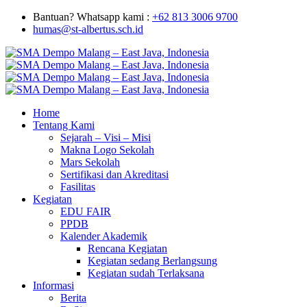
Bantuan? Whatsapp kami :
+62 813 3006 9700
humas@st-albertus.sch.id
Home
Tentang Kami
Sejarah – Visi – Misi
Makna Logo Sekolah
Mars Sekolah
Sertifikasi dan Akreditasi
Fasilitas
Kegiatan
EDU FAIR
PPDB
Kalender Akademik
Rencana Kegiatan
Kegiatan sedang Berlangsung
Kegiatan sudah Terlaksana
Informasi
Berita