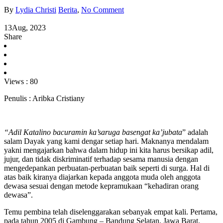
By
Lydia Christi
Berita
,
No Comment
13
Aug, 2023
Share
Views :
80
Penulis : Aribka Cristiany
“Adil Katalino bacuramin ka’saruga basengat ka’jubata
” adalah
salam Dayak yang kami dengar setiap hari. Maknanya mendalam
yakni mengajarkan bahwa dalam hidup ini kita harus bersikap adil,
jujur, dan tidak diskriminatif terhadap sesama manusia dengan
mengedepankan perbuatan-perbuatan baik seperti di surga. Hal di
atas baik kiranya diajarkan kepada anggota muda oleh anggota
dewasa sesuai dengan metode kepramukaan “kehadiran orang
dewasa”.
Temu pembina telah diselenggarakan sebanyak empat kali. Pertama,
pada tahun 2005 di Gambung – Bandung Selatan, Jawa Barat.