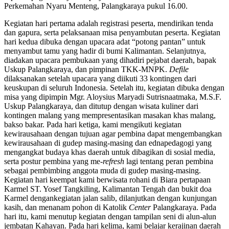
Perkemahan Nyaru Menteng, Palangkaraya pukul 16.00.
Kegiatan hari pertama adalah registrasi peserta, mendirikan tenda
dan gapura, serta pelaksanaan misa penyambutan peserta. Kegiatan
hari kedua dibuka dengan upacara adat “potong pantan” untuk
menyambut tamu yang hadir di bumi Kalimantan. Selanjutnya,
diadakan upacara pembukaan yang dihadiri pejabat daerah, bapak
Uskup Palangkaraya, dan pimpinan TKK-MNPK.
Defile
dilaksanakan setelah upacara yang diikuti 33 kontingen dari
keuskupan di seluruh Indonesia. Setelah itu, kegiatan dibuka dengan
misa yang dipimpin Mgr. Aloysius Maryadi Sutrisnaatmaka, M.S.F.
Uskup Palangkaraya, dan ditutup dengan wisata kuliner dari
kontingen malang yang mempresentasikan masakan khas malang,
bakso bakar. Pada hari ketiga, kami mengikuti kegiatan
kewirausahaan dengan tujuan agar pembina dapat mengembangkan
kewirausahaan di gudep masing-masing dan ednapedagogi yang
mengangkat budaya khas daerah untuk dibagikan di sosial media,
serta postur pembina yang me-
refresh
lagi tentang peran pembina
sebagai pembimbing anggota muda di gudep masing-masing.
Kegiatan hari keempat kami berwisata rohani di Biara pertapaan
Karmel ST. Yosef Tangkiling, Kalimantan Tengah dan bukit doa
Karmel dengankegiatan jalan salib, dilanjutkan dengan kunjungan
kasih, dan menanam pohon di Katolik
Center
Palangkaraya. Pada
hari itu, kami menutup kegiatan dengan tampilan seni di alun-alun
jembatan Kahayan. Pada hari kelima, kami belajar kerajinan daerah