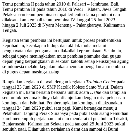
Temu pembina II pada tahun 2010 di Palasari – Jembrana, Bali.
Temu pembina III pada tahun 2016 di Wedi – Klaten, Jawa Tengah.
Pelaksanaan temu pembina sempat terhenti selama pandemi dan
dilaksanakan kembali temu pembina IV tanggal 25 Juni 2023
hingga 2 Juli 2023 di Nyaru Menteng – Palangkaraya, Kalimantan
Tengah.
Kegiatan temu pembina ini bertujuan untuk proses pembentukan
kepribadian, kecakapan hidup, dan akhlak mulia melalui
penghayatan dan pengamalan nilai-nilai kepramukaan. Selain itu,
sebagai upaya meningkatkan mutu pembina pramuka dari gugus
depan yang berpangkalan di sekolah katolik setiap keuskupan agung
seIndonesia melalui kegiatan tukar-menukar pengalaman membina
di gugus depan masing-masing.
Rangkaian kegiatan diawali dengan kegiatan
Training Center
pada
tanggal 23 Juni 2023 di SMP Katolik Kolese Santo Yusuf. Dalam
kegiatan ini, kami berlatih bersama untuk acara
Defile
dan tampilan
seni untuk pertama kalinya lalu dilanjutkan dengan misa pelepasan
kontingen dan istirahat. Pemberangkatan kontingen dilaksanakan
tanggal 24 Juni 2023 pukul satu pagi. Kami berangkat menuju
Pelabuhan Tanjung Perak Surabaya pada pukul satu siang kemudian
kami menempuh perjalanan laut dan mendarat di pelabuhan Trisakti,
Banjarmasin, Kalimantan Selatan pada tanggal 25 Juni 2023 pukul
sepuluh pagi. Dilanjutkan perjalanan darat dan sampai di Bumi