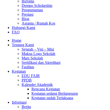
BuSinta
Dempo Scholarship
Pengumuman
Prestasi
Blog
Asrama / Rumah Kos
Hubungi Kami
FAQ
Home
Tentang Kami
Sejarah – Visi – Misi
Makna Logo Sekolah
Mars Sekolah
Sertifikasi dan Akreditasi
Fasilitas
Kegiatan
EDU FAIR
PPDB
Kalender Akademik
Rencana Kegiatan
Kegiatan sedang Berlangsung
Kegiatan sudah Terlaksana
Informasi
Berita