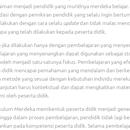
gaiman menjadi pendidik yang muridnya merdeka belajar
ndasi dengan pemikiran pendidik yang selalu ingin bertu
dilakukan dengan cara selalu
dan tidak malas menc
update
 apa yang telah dilakukan kepada peserta didik.
up jika dilakukan hanya dengan pembelajaran yang meny
lajaran yang menyenangkan dapat digunakan sebagai str
boleh menjadi satu-satunya fokus. Pembelajaran yang efe
a didik mencapai pemahaman yang mendalam dan berke
an metode yang sesuai dengan kebutuhan individu mereka
njutan harus kontekstual dan dapat mengkaitkan mater
i oleh peserta didik.
ikulum Merdeka membentuk peserta didik menjadi gener
hingga dalam proses pembelajaran, pendidik tidak lagi b
kankan pada kompetensi peserta didik. Selama pembelaj