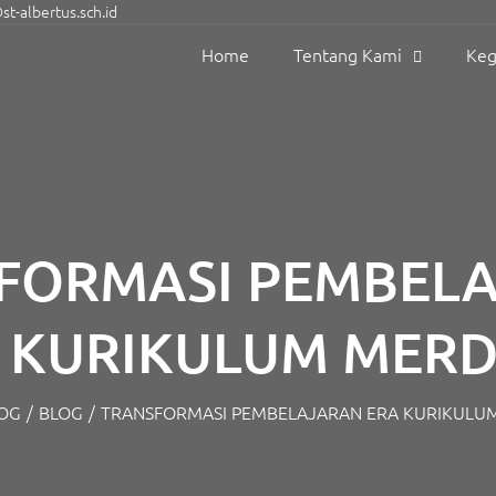
t-albertus.sch.id
Home
Tentang Kami
Keg
FORMASI PEMBEL
 KURIKULUM MER
OG
/
BLOG
/
TRANSFORMASI PEMBELAJARAN ERA KURIKULU