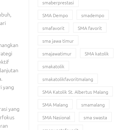
smaberprestasi
.
mbuh,
SMA Dempo
smadempo
ari
smafavorit
SMA favorit
sma jawa timur
enangkan
ategi
smajawatimur
SMA katolik
ktif
smakatolik
lanjutan
.
smakatolikfavoritmalang
i yang
SMA Katolik St. Albertus Malang
SMA Malang
smamalang
asi yang
erfokus
SMA Nasional
sma swasta
aran