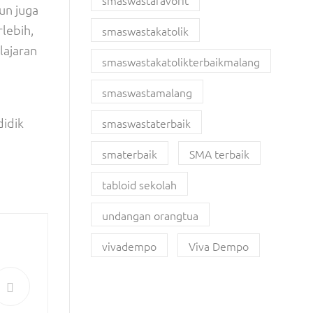
smaswastafavorit
un juga
lebih,
smaswastakatolik
lajaran
smaswastakatolikterbaikmalang
smaswastamalang
didik
smaswastaterbaik
smaterbaik
SMA terbaik
tabloid sekolah
undangan orangtua
vivadempo
Viva Dempo