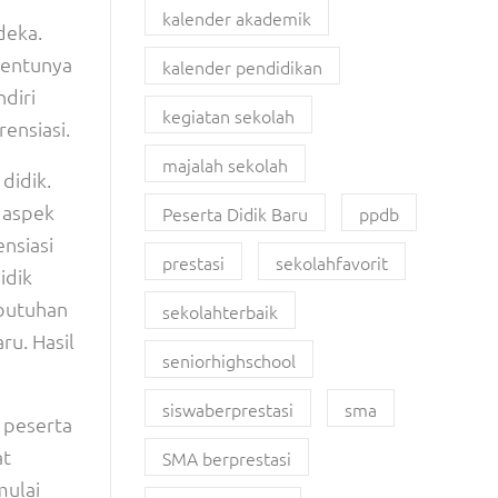
kalender akademik
deka.
tentunya
kalender pendidikan
diri
kegiatan sekolah
ensiasi.
majalah sekolah
didik.
 aspek
Peserta Didik Baru
ppdb
ensiasi
prestasi
sekolahfavorit
idik
butuhan
sekolahterbaik
ru. Hasil
seniorhighschool
siswaberprestasi
sma
 peserta
at
SMA berprestasi
mulai