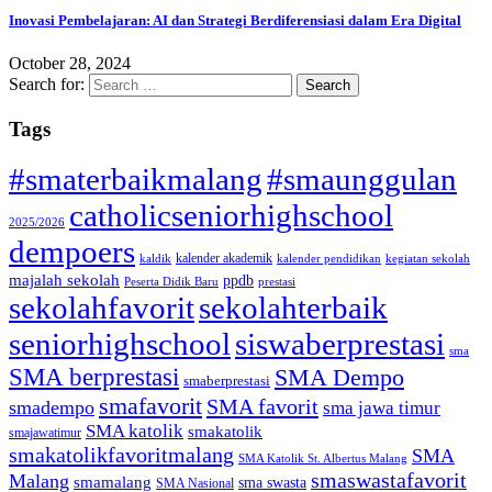
Inovasi Pembelajaran: AI dan Strategi Berdiferensiasi dalam Era Digital
October 28, 2024
Search for:
Tags
#smaterbaikmalang
#smaunggulan
catholicseniorhighschool
2025/2026
dempoers
kalender akademik
kaldik
kalender pendidikan
kegiatan sekolah
majalah sekolah
ppdb
Peserta Didik Baru
prestasi
sekolahfavorit
sekolahterbaik
seniorhighschool
siswaberprestasi
sma
SMA berprestasi
SMA Dempo
smaberprestasi
smafavorit
SMA favorit
smadempo
sma jawa timur
SMA katolik
smakatolik
smajawatimur
smakatolikfavoritmalang
SMA
SMA Katolik St. Albertus Malang
smaswastafavorit
Malang
smamalang
sma swasta
SMA Nasional