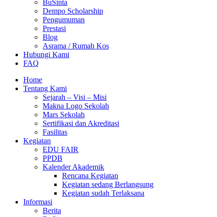
BuSinta
Dempo Scholarship
Pengumuman
Prestasi
Blog
Asrama / Rumah Kos
Hubungi Kami
FAQ
Home
Tentang Kami
Sejarah – Visi – Misi
Makna Logo Sekolah
Mars Sekolah
Sertifikasi dan Akreditasi
Fasilitas
Kegiatan
EDU FAIR
PPDB
Kalender Akademik
Rencana Kegiatan
Kegiatan sedang Berlangsung
Kegiatan sudah Terlaksana
Informasi
Berita