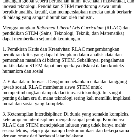
tantangan global seperti perubahan iklim, kesehatan masyarakat, dan
inovasi teknologi. Pendidikan STEM mendorong siswa untuk
berpikir analitis, kreatif, dan mempersiapkan mereka untuk berkarir
di bidang yang sangat dibutuhkan oleh industri.
Menggabungkan
Reformed Liberal Arts Curriculum
(RLAC) dan
pendidikan STEM (Sains, Teknologi, Teknik, dan Matematika)
dapat memberikan sejumlah keuntungan.
1. Pemikiran Kritis dan Kreativitas: RLAC mengembangkan
pemikiran kritis yang dapat diterapkan dalam analisis data dan
pemecahan masalah di bidang STEM. Sebaliknya, pengalaman
praktis dalam STEM dapat memperkaya diskusi dalam konteks
humaniora dan sosial
2. Etika dalam Inovasi: Dengan menekankan etika dan tanggung
jawab sosial, RLAC membantu siswa STEM untuk
mempertimbangkan dampak dari inovasi teknologi. Ini sangat
penting dalam era di mana teknologi sering kali memiliki implikasi
moral dan sosial yang kompleks
3. Keterampilan Interdisipliner: Di dunia yang semakin kompleks,
keterampilan interdisipliner menjadi sangat penting. Kombinasi
RLAC dan STEM menciptakan lulusan yang tidak hanya mahir
secara teknis, tetapi juga mampu berkomunikasi dan bekerja sama
dengan orang dari berbagai latar belakang.