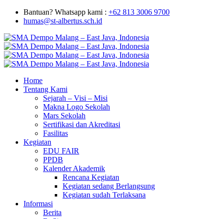
Bantuan? Whatsapp kami :
+62 813 3006 9700
humas@st-albertus.sch.id
Home
Tentang Kami
Sejarah – Visi – Misi
Makna Logo Sekolah
Mars Sekolah
Sertifikasi dan Akreditasi
Fasilitas
Kegiatan
EDU FAIR
PPDB
Kalender Akademik
Rencana Kegiatan
Kegiatan sedang Berlangsung
Kegiatan sudah Terlaksana
Informasi
Berita