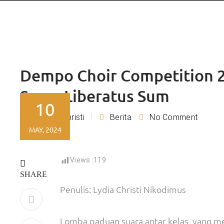
Dempo Choir Competition 2
Suam Liberatus Sum
10
Lydia Christi
Berita
No Comment
By
MAY, 2024
Views :
119
SHARE
Penulis: Lydia Christi Nikodimus
Lomba paduan suara antar kelas yang men