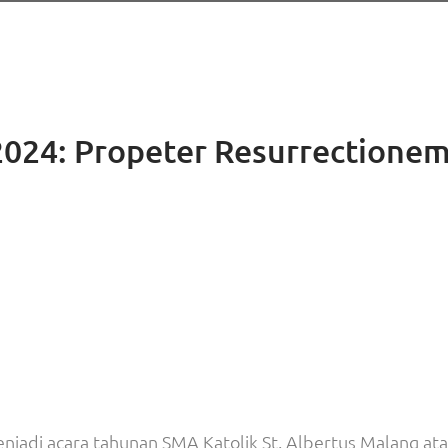
024: Propeter Resurrectione
jadi acara tahunan SMA Katolik St. Albertus Malang at