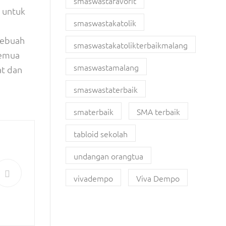
smaswastafavorit
a untuk
smaswastakatolik
sebuah
smaswastakatolikterbaikmalang
semua
smaswastamalang
at dan
smaswastaterbaik
smaterbaik
SMA terbaik
tabloid sekolah
undangan orangtua
vivadempo
Viva Dempo