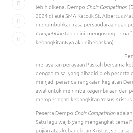
lebih dikenal Dempo
(D
Choir Competition
2024 di aula SMA Katolik St. Albertus M
menumbuhkan rasa persaudaraan dan pe
tahun ini mengusung tema “
Competition
kebangkitanNya aku dibebaskan).
P
en
merayakan perayaan Paskah bersama kelua
dengan misa yang dihadiri oleh peserta did
menjadi penanda rangkaian kegiatan D
awal untuk menimba kegembiraan dan pe
memperingati kebangkitan Yesus Kristu
Peserta Dempo
adalah 
Choir Competition
Satu lagu wajib yang mengangkat tema P
pujian atas kebangkitan Kristus, serta s