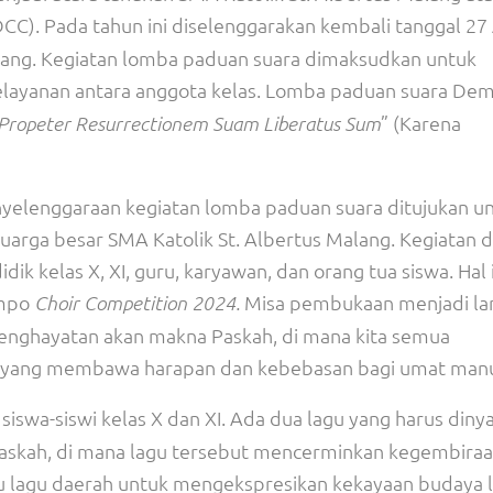
CC). Pada tahun ini diselenggarakan kembali tanggal 27 
alang. Kegiatan lomba paduan suara dimaksudkan untuk
layanan antara anggota kelas. Lomba paduan suara De
” (Karena
Propeter Resurrectionem Suam Liberatus Sum
yelenggaraan kegiatan lomba paduan suara ditujukan u
rga besar SMA Katolik St. Albertus Malang. Kegiatan d
ik kelas X, XI, guru, karyawan, dan orang tua siswa. Hal 
empo
Misa pembukaan menjadi la
Choir Competition
2024
.
nghayatan akan makna Paskah, di mana kita semua
s yang membawa harapan dan kebebasan bagi umat manu
siswa-siswi kelas X dan XI. Ada dua lagu yang harus diny
askah, di mana lagu tersebut mencerminkan kegembira
atu lagu daerah untuk mengekspresikan kekayaan budaya l