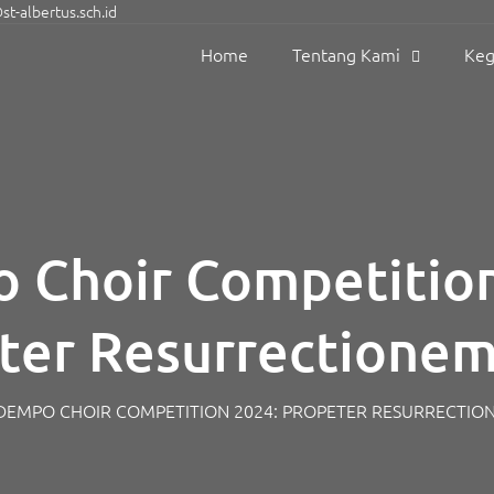
t-albertus.sch.id
Home
Tentang Kami
Keg
 Choir Competition
ter Resurrectione
Liberatus Sum
DEMPO CHOIR COMPETITION 2024: PROPETER RESURRECTIO