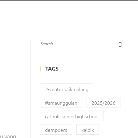
m
TAGS
#smaterbaikmalang
#smaunggulan
2025/2026
catholicseniorhighschool
dempoers
kaldik
au yang