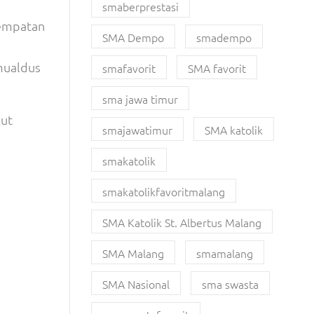
smaberprestasi
sempatan
SMA Dempo
smadempo
mualdus
smafavorit
SMA favorit
sma jawa timur
kut
smajawatimur
SMA katolik
smakatolik
smakatolikfavoritmalang
SMA Katolik St. Albertus Malang
SMA Malang
smamalang
SMA Nasional
sma swasta