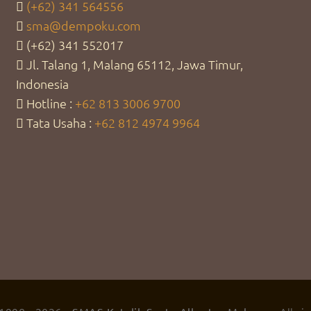
(+62) 341 564556
sma@dempoku.com
(+62) 341 552017
Jl. Talang 1, Malang 65112, Jawa Timur,
Indonesia
Hotline :
+62 813 3006 9700
Tata Usaha :
+62 812 4974 9964