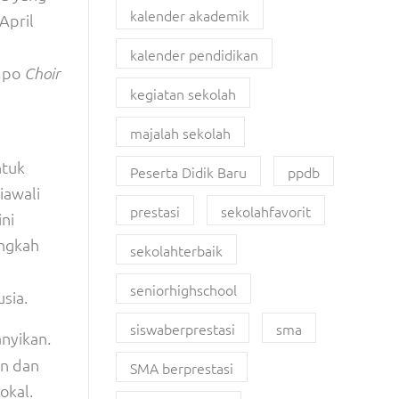
kalender akademik
April
kalender pendidikan
mpo
Choir
kegiatan sekolah
majalah sekolah
ntuk
Peserta Didik Baru
ppdb
iawali
prestasi
sekolahfavorit
ini
ngkah
sekolahterbaik
seniorhighschool
sia.
siswaberprestasi
sma
anyikan.
an dan
SMA berprestasi
okal.