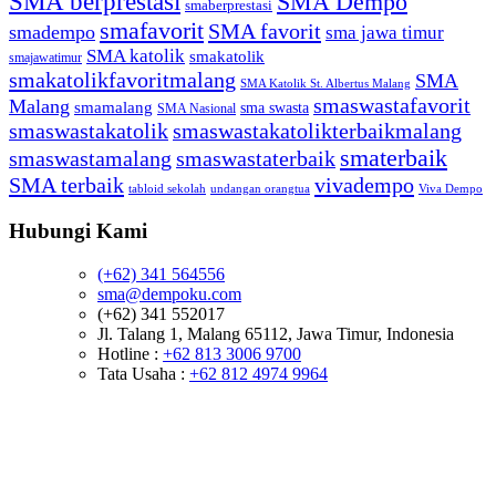
SMA berprestasi
SMA Dempo
smaberprestasi
smafavorit
SMA favorit
smadempo
sma jawa timur
SMA katolik
smakatolik
smajawatimur
smakatolikfavoritmalang
SMA
SMA Katolik St. Albertus Malang
smaswastafavorit
Malang
smamalang
sma swasta
SMA Nasional
smaswastakatolik
smaswastakatolikterbaikmalang
smaterbaik
smaswastamalang
smaswastaterbaik
SMA terbaik
vivadempo
tabloid sekolah
undangan orangtua
Viva Dempo
Hubungi Kami
(+62) 341 564556
sma@dempoku.com
(+62) 341 552017
Jl. Talang 1, Malang 65112, Jawa Timur, Indonesia
Hotline :
+62 813 3006 9700
Tata Usaha :
+62 812 4974 9964