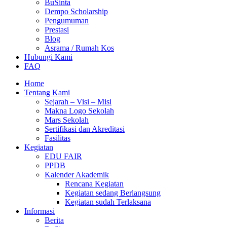
BuSinta
Dempo Scholarship
Pengumuman
Prestasi
Blog
Asrama / Rumah Kos
Hubungi Kami
FAQ
Home
Tentang Kami
Sejarah – Visi – Misi
Makna Logo Sekolah
Mars Sekolah
Sertifikasi dan Akreditasi
Fasilitas
Kegiatan
EDU FAIR
PPDB
Kalender Akademik
Rencana Kegiatan
Kegiatan sedang Berlangsung
Kegiatan sudah Terlaksana
Informasi
Berita