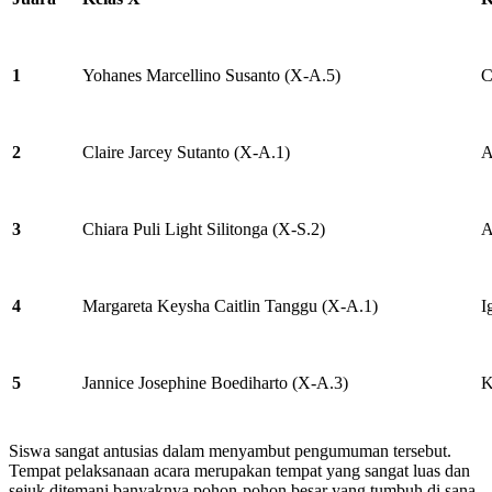
1
Yohanes Marcellino Susanto (X-A.5)
C
2
Claire Jarcey Sutanto (X-A.1)
A
3
Chiara Puli Light Silitonga (X-S.2)
A
4
Margareta Keysha Caitlin Tanggu (X-A.1)
I
5
Jannice Josephine Boediharto (X-A.3)
K
Siswa sangat antusias dalam menyambut pengumuman tersebut.
Tempat pelaksanaan acara merupakan tempat yang sangat luas dan
sejuk ditemani banyaknya pohon-pohon besar yang tumbuh di sana.