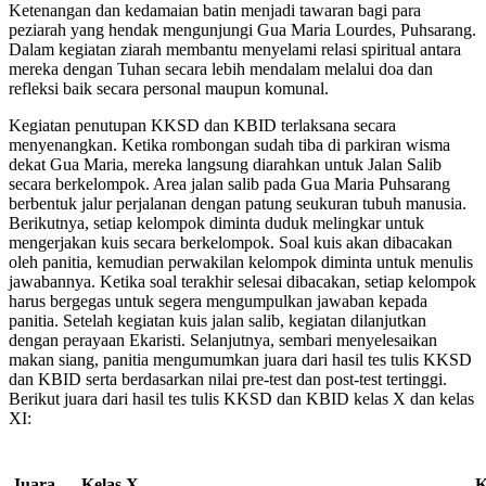
Ketenangan dan kedamaian batin menjadi tawaran bagi para
peziarah yang hendak mengunjungi Gua Maria Lourdes, Puhsarang.
Dalam kegiatan ziarah membantu menyelami relasi spiritual antara
mereka dengan Tuhan secara lebih mendalam melalui doa dan
refleksi baik secara personal maupun komunal.
Kegiatan penutupan KKSD dan KBID terlaksana secara
menyenangkan. Ketika rombongan sudah tiba di parkiran wisma
dekat Gua Maria, mereka langsung diarahkan untuk Jalan Salib
secara berkelompok. Area jalan salib pada Gua Maria Puhsarang
berbentuk jalur perjalanan dengan patung seukuran tubuh manusia.
Berikutnya, setiap kelompok diminta duduk melingkar untuk
mengerjakan kuis secara berkelompok. Soal kuis akan dibacakan
oleh panitia, kemudian perwakilan kelompok diminta untuk menulis
jawabannya. Ketika soal terakhir selesai dibacakan, setiap kelompok
harus bergegas untuk segera mengumpulkan jawaban kepada
panitia. Setelah kegiatan kuis jalan salib, kegiatan dilanjutkan
dengan perayaan Ekaristi. Selanjutnya, sembari menyelesaikan
makan siang, panitia mengumumkan juara dari hasil tes tulis KKSD
dan KBID serta berdasarkan nilai pre-test dan post-test tertinggi.
Berikut juara dari hasil tes tulis KKSD dan KBID kelas X dan kelas
XI:
Juara
Kelas X
K