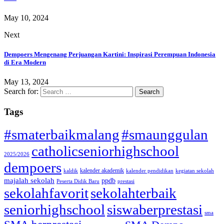
May 10, 2024
Next
Dempoers Mengenang Perjuangan Kartini: Inspirasi Perempuan Indonesia
di Era Modern
May 13, 2024
Search for:
Tags
#smaterbaikmalang
#smaunggulan
catholicseniorhighschool
2025/2026
dempoers
kalender akademik
kaldik
kalender pendidikan
kegiatan sekolah
majalah sekolah
ppdb
Peserta Didik Baru
prestasi
sekolahfavorit
sekolahterbaik
seniorhighschool
siswaberprestasi
sma