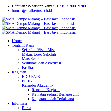
Bantuan? Whatsapp kami :
+62 813 3006 9700
humas@st-albertus.sch.id
Home
Tentang Kami
Sejarah – Visi – Misi
Makna Logo Sekolah
Mars Sekolah
Sertifikasi dan Akreditasi
Fasilitas
Kegiatan
EDU FAIR
PPDB
Kalender Akademik
Rencana Kegiatan
Kegiatan sedang Berlangsung
Kegiatan sudah Terlaksana
Informasi
Berita