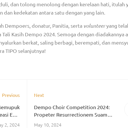
duli, dan tolong menolong dengan kerelaan hati, itulah 
dan kedekatan antara satu dengan yang lain.
h Dempoers, donatur, Panitia, serta
volunteer
yang tela
 Tali Kasih Dempo 2024. Semoga dengan diadakannya ac
yalurkan berkat, saling berbagi, berempati, dan mensy
ra TIPO selanjutnya!
Previous
Next
 Memupuk
Dempo Choir Competition 2024:
easi Epik
Propeter Resurrectionem Suam
tolik St.
Liberatus Sum
y 2, 2024
May 10, 2024