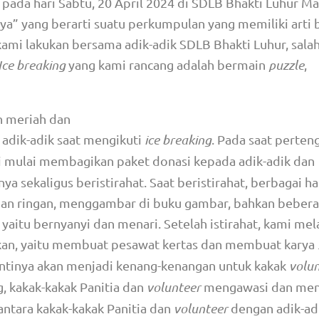
 pada hari Sabtu, 20 April 2024 di SDLB Bhakti Luhur Ma
” yang berarti suatu perkumpulan yang memiliki arti 
kami lakukan bersama adik-adik SDLB Bhakti Luhur, sala
Ice breaking
yang kami rancang adalah bermain
puzzle
,
h meriah dan
 adik-adik saat mengikuti
ice breaking
. Pada saat perten
i mulai membagikan paket donasi kepada adik-adik dan
ekaligus beristirahat. Saat beristirahat, berbagai ha
nan ringan, menggambar di buku gambar, bahkan bebera
itu bernyanyi dan menari. Setelah istirahat, kami mel
kan, yaitu membuat pesawat kertas dan membuat karya
antinya akan menjadi kenang-kenangan untuk kakak
volu
, kakak-kakak Panitia dan
volunteer
mengawasi dan me
antara kakak-kakak Panitia dan
volunteer
dengan adik-adi