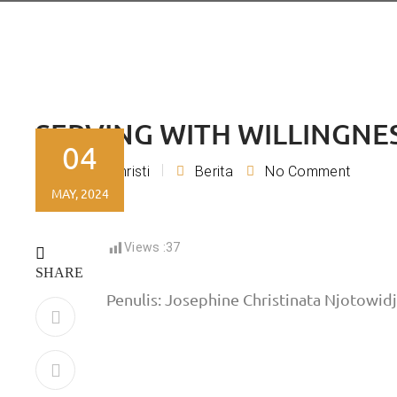
SERVING WITH WILLINGNES
04
Lydia Christi
Berita
No Comment
By
MAY, 2024
Views :
37
SHARE
Penulis: Josephine Christinata Njotowidj