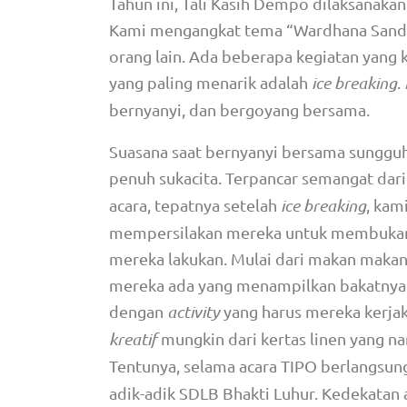
Tahun ini, Tali Kasih Dempo dilaksanakan
Kami mengangkat tema “Wardhana Sandya
orang lain. Ada beberapa kegiatan yang 
yang paling menarik adalah
ice breaking
.
bernyanyi, dan bergoyang bersama.
Suasana saat bernyanyi bersama sunggu
penuh sukacita. Terpancar semangat dari
acara, tepatnya setelah
ice breaking
, kam
mempersilakan mereka untuk membukanya s
mereka lakukan. Mulai dari makan maka
mereka ada yang menampilkan bakatnya ya
dengan
activity
yang harus mereka kerja
kreatif
mungkin dari kertas linen yang n
Tentunya, selama acara TIPO berlangsung
adik-adik SDLB Bhakti Luhur. Kedekatan 