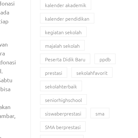
donasi
kalender akademik
pada
kalender pendidikan
tiap
kegiatan sekolah
wan
majalah sekolah
ra
Peserta Didik Baru
ppdb
 donasi
l.
prestasi
sekolahfavorit
Sabtu
sekolahterbaik
 bisa
seniorhighschool
akan
siswaberprestasi
sma
ambar,
SMA berprestasi