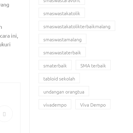
smaswastafavorit
yang
smaswastakatolik
smaswastakatolikterbaikmalang
h
ara ini,
smaswastamalang
ukuri
smaswastaterbaik
smaterbaik
SMA terbaik
tabloid sekolah
undangan orangtua
vivadempo
Viva Dempo