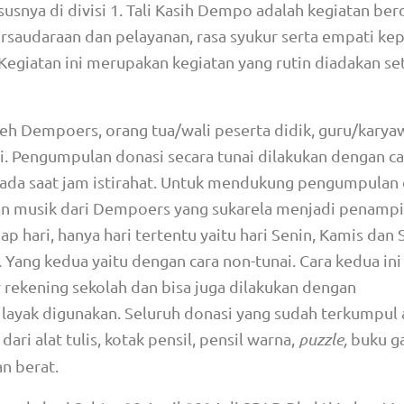
snya di divisi 1. Tali Kasih Dempo adalah kegiatan ber
audaraan dan pelayanan, rasa syukur serta empati ke
 Kegiatan ini merupakan kegiatan yang rutin diadakan se
leh Dempoers, orang tua/wali peserta didik, guru/karya
i. Pengumpulan donasi secara tunai dilakukan dengan ca
pada saat jam istirahat. Untuk mendukung pengumpulan
an musik dari Dempoers yang sukarela menjadi penampi
p hari, hanya hari tertentu yaitu hari Senin, Kamis dan 
Yang kedua yaitu dengan cara non-tunai. Cara kedua ini
 rekening sekolah dan bisa juga dilakukan dengan
ayak digunakan. Seluruh donasi yang sudah terkumpul 
ari alat tulis, kotak pensil, pensil warna,
puzzle,
buku g
n berat.