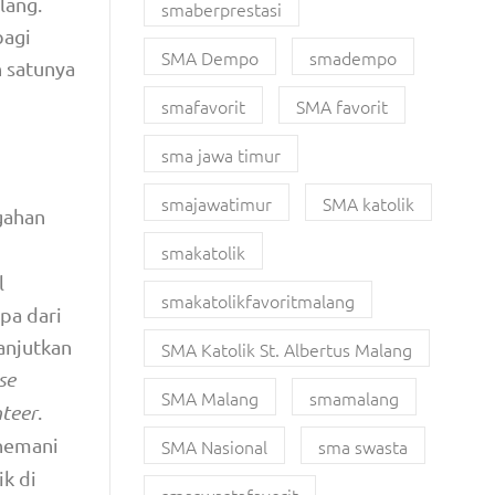
lang.
smaberprestasi
bagi
SMA Dempo
smadempo
h satunya
smafavorit
SMA favorit
sma jawa timur
smajawatimur
SMA katolik
gahan
smakatolik
l
smakatolikfavoritmalang
pa dari
anjutkan
SMA Katolik St. Albertus Malang
se
SMA Malang
smamalang
nteer
.
nemani
SMA Nasional
sma swasta
k di