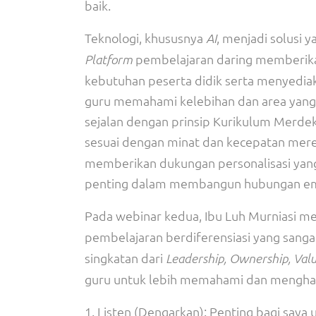
baik.
Teknologi, khususnya
, menjadi solusi
AI
pembelajaran daring memberika
Platform
kebutuhan peserta didik serta menyediak
guru memahami kelebihan dan area yang pe
sejalan dengan prinsip Kurikulum Merde
sesuai dengan minat dan kecepatan merek
memberikan dukungan personalisasi yang l
penting dalam membangun hubungan emo
Pada webinar kedua, Ibu Luh Murniasi m
pembelajaran berdiferensiasi yang sang
singkatan dari
Leadership, Ownership, Val
guru untuk lebih memahami dan mengharg
1. Listen (Dengarkan): Penting bagi say