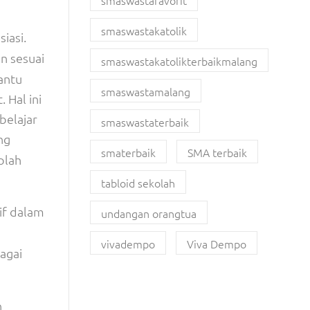
smaswastafavorit
smaswastakatolik
iasi.
n sesuai
smaswastakatolikterbaikmalang
antu
smaswastamalang
 Hal ini
belajar
smaswastaterbaik
ng
smaterbaik
SMA terbaik
plah
tabloid sekolah
if dalam
undangan orangtua
vivadempo
Viva Dempo
agai
n