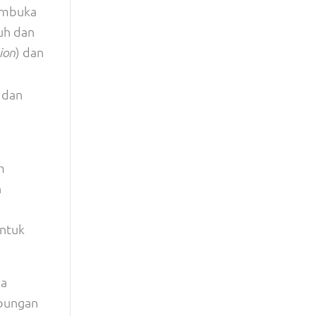
membuka
Luh dan
) dan
ion
 dan
m
n
untuk
ya
ubungan