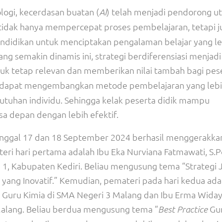
ogi, kecerdasan buatan (
) telah menjadi pendorong u
AI
tidak hanya mempercepat proses pembelajaran, tetapi j
didikan untuk menciptakan pengalaman belajar yang le
ang semakin dinamis ini, strategi berdiferensiasi menjad
uk tetap relevan dan memberikan nilai tambah bagi pes
h dapat mengembangkan metode pembelajaran yang leb
butuhan individu. Sehingga kelak peserta didik mampu
a depan dengan lebih efektif.
tanggal 17 dan 18 September 2024 berhasil menggerakkan
eri hari pertama adalah Ibu Eka Nurviana Fatmawati, S.Pd
1, Kabupaten Kediri. Beliau mengusung tema “Strategi J
yang Inovatif.” Kemudian, pemateri pada hari kedua ada
 Guru Kimia di SMA Negeri 3 Malang dan Ibu Erma Widay
Malang. Beliau berdua mengusung tema “
Gu
Best Practice