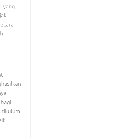
l yang
jak
secara
ih
at
ghasilkan
nya
 bagi
urikulum
aik