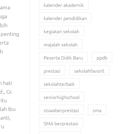
kalender akademik
tama
uga
kalender pendidikan
bih
kegiatan sekolah
i penting
erta
majalah sekolah
ih
Peserta Didik Baru
ppdb
prestasi
sekolahfavorit
 hati
sekolahterbaik
., Gr.
seniorhighschool
itu
lah Ibu
siswaberprestasi
sma
anti,
SMA berprestasi
ru