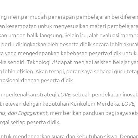
 yang mempermudah penerapan pembelajaran berdiferens
n kesempatan untuk menyesuaikan materi pembelajara
an umpan balik langsung. Selain itu, alat evaluasi memb
rlu ditingkatkan oleh peserta didik secara lebih akurat.
ka yang mengedepankan kebebasan peserta didik untuk 
a sendiri. Teknologi
dapat menjadi asisten belajar ya
AI
ebih efisien. Akan tetapi, peran saya sebagai guru teta
sional dengan peserta didik.
emperkenalkan strategi
, sebuah pendekatan inovat
LOVE
at relevan dengan kebutuhan Kurikulum Merdeka.
,
LOVE
memberikan panduan bagi saya seb
ues, dan Engagement,
ai setiap peserta didik.
a untuk mendengarkan suara dan kebutuhan siswa. Denga