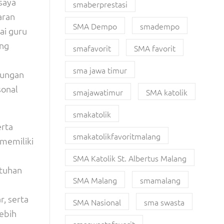
saya
smaberprestasi
aran
SMA Dempo
smadempo
ai guru
ang
smafavorit
SMA favorit
sma jawa timur
kungan
sonal
smajawatimur
SMA katolik
smakatolik
erta
smakatolikfavoritmalang
 memiliki
SMA Katolik St. Albertus Malang
utuhan
SMA Malang
smamalang
r, serta
SMA Nasional
sma swasta
ebih