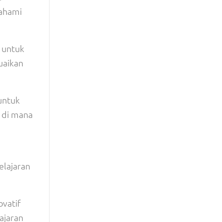
mahami
 untuk
uaikan
 untuk
 di mana
lajaran
ovatif
ajaran