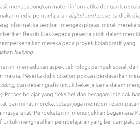
asil menggabungkan materi informatika dengan isu sosia
nakan media pembelajaran
, peserta didik dia
digital card
ang informatika sembari mengeksplorasi minat mereka 
berikan fleksibilitas kepada peserta didik dalam memil
a memperkenalkan mereka pada proyek kolaboratif yang
gahan
.
bullying
ran ini memadukan aspek teknologi, dampak sosial, dan
ermakna. Peserta didik dikelompokkan berdasarkan min
, dan desain grafis untuk bekerja sama dalam men
coding
. Proses belajar yang fleksibel dan beragam ini tidak ha
g
t dan minat mereka, tetapi juga memberi kesempatan
am masyarakat. Pendekatan ini menunjukkan bagaimana K
f untuk menghasilkan pembelajaran yang berdampak, b