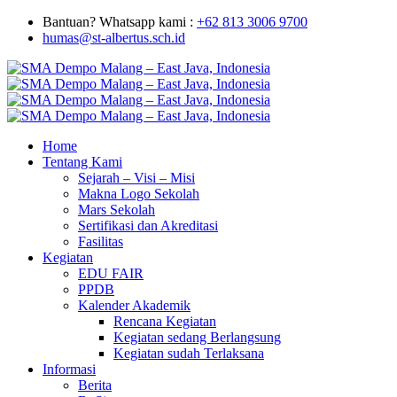
Bantuan? Whatsapp kami :
+62 813 3006 9700
humas@st-albertus.sch.id
Home
Tentang Kami
Sejarah – Visi – Misi
Makna Logo Sekolah
Mars Sekolah
Sertifikasi dan Akreditasi
Fasilitas
Kegiatan
EDU FAIR
PPDB
Kalender Akademik
Rencana Kegiatan
Kegiatan sedang Berlangsung
Kegiatan sudah Terlaksana
Informasi
Berita