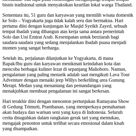
bisnis tradisional untuk menyaksikan kearifan lokal warga Thailand.
Sementara itu, 51 guru dan karyawan yang memilih wisata domestik
ke Solo – Yogyakarta juga tidak kalah seru dan bermakna. Hari
pertama diisi dengan kunjungan ke Masjid Syeikh Zayed, sebuah
tempat ibadah yang dibangun atas kerja sama antara pemerintah
Solo dan Uni Emirat Arab. Kesempatan untuk berziarah bagi
saudara-saudara yang sedang menjalankan ibadah puasa menjadi
momen yang sangat berharga.
Setelah itu, perjalanan dilanjutkan ke Yogyakarta, di mana
Bapak/Ibu guru dan karyawan menikmati keindahan kota dan
mencoba berbagai kuliner lezat di sepanjang Malioboro. Namun,
pengalaman yang paling menarik adalah saat mengikuti Lava Tour
Adventure dengan menaiki jeep Willys berkeliling area Gunung
Merapi. Medan yang menantang dan pemandangan yang
menakjubkan membuat pengalaman ini sangat berkesan.
Hari terakhir diisi dengan menonton pertunjukan Ramayana Show
di Gedung Trimurti, Prambanan, yang memperkaya pemahaman
akan budaya dan warisan seni yang kaya di Indonesia. Seluruh
cerita disuguhkan dalam rangkaian gerak tari yang memukau,
mengajak penonton untuk terlibat secara emosional dalam kisah
yang disampaikan.