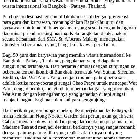
menarik perhatian, yakni wisata domestik ke Solo – Yogyakarta dan
wisata internasional ke Bangkok – Pattaya, Thailand.
Pembagian destinasi tersebut dilakukan sesuai dengan preferensi
para guru dan karyawan, memungkinkan Bapak/Ibu guru dan
karyawan untuk memilih pengalaman yang sesuai dengan keinginan
dan minat pribadi masing-masing. Keberangkatan dilaksanakan
secara bersamaan dari SMA St. Albertus Malang, menciptakan
atmosfer kebersamaan yang hangat sejak awal perjalanan.
Bagi 50 guru dan karyawan yang memilih wisata internasional ke
Bangkok – Pattaya, Thailand, pengalaman yang didapatkan
sungguh tak terlupakan. Hari pertama dimulai dengan kunjungan ke
beberapa tempat ikonik di Bangkok, termasuk Wat Suthat, Sleeping
Buddha, dan Wat Arun. Yang menjadi momen paling berkesan
adalah ketika menyeberangi sungai Chao Praya untuk mencapai Wat
Arun dengan perahu, menghadirkan pemandangan yang memukau.
Wat Arun dengan kemegahannya yang gemerlap di tepi sungai
menjadi magnet bagi mata dan hati para pengunjung.
Hari berikutnya, rombongan melanjutkan perjalanan ke Pattaya, di
mana keindahan Nong Nootch Garden dan pertunjukan gajah serta
Cabaret menambah warna dalam pengalaman dalam perjalanan ini.
Madame Tussaud menjadi destinasi berikutnya yang sangat menarik,
dengan patung-patung lilin yang realistis dan karya seni yang
memukau. Tak lupa pula, rombongan mengunjungi tempat-tempat