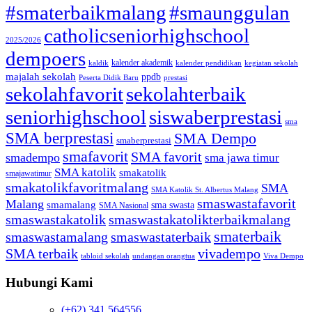
#smaterbaikmalang
#smaunggulan
catholicseniorhighschool
2025/2026
dempoers
kalender akademik
kaldik
kalender pendidikan
kegiatan sekolah
majalah sekolah
ppdb
Peserta Didik Baru
prestasi
sekolahfavorit
sekolahterbaik
seniorhighschool
siswaberprestasi
sma
SMA berprestasi
SMA Dempo
smaberprestasi
smafavorit
SMA favorit
smadempo
sma jawa timur
SMA katolik
smakatolik
smajawatimur
smakatolikfavoritmalang
SMA
SMA Katolik St. Albertus Malang
smaswastafavorit
Malang
smamalang
sma swasta
SMA Nasional
smaswastakatolik
smaswastakatolikterbaikmalang
smaterbaik
smaswastamalang
smaswastaterbaik
SMA terbaik
vivadempo
tabloid sekolah
undangan orangtua
Viva Dempo
Hubungi Kami
(+62) 341 564556