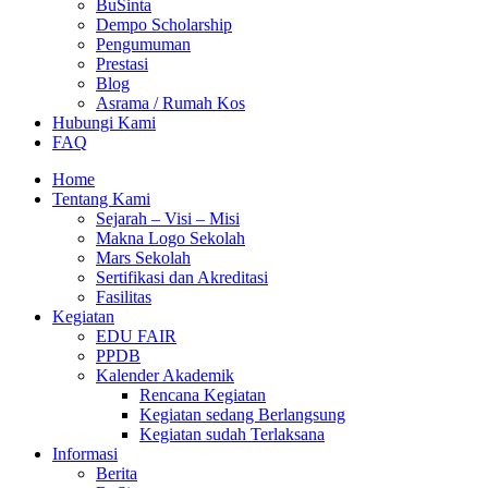
BuSinta
Dempo Scholarship
Pengumuman
Prestasi
Blog
Asrama / Rumah Kos
Hubungi Kami
FAQ
Home
Tentang Kami
Sejarah – Visi – Misi
Makna Logo Sekolah
Mars Sekolah
Sertifikasi dan Akreditasi
Fasilitas
Kegiatan
EDU FAIR
PPDB
Kalender Akademik
Rencana Kegiatan
Kegiatan sedang Berlangsung
Kegiatan sudah Terlaksana
Informasi
Berita