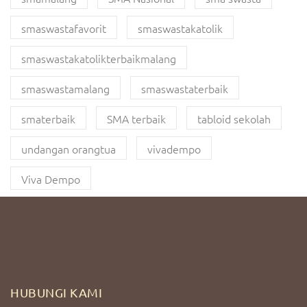
smaswastafavorit
smaswastakatolik
smaswastakatolikterbaikmalang
smaswastamalang
smaswastaterbaik
smaterbaik
SMA terbaik
tabloid sekolah
undangan orangtua
vivadempo
Viva Dempo
HUBUNGI KAMI