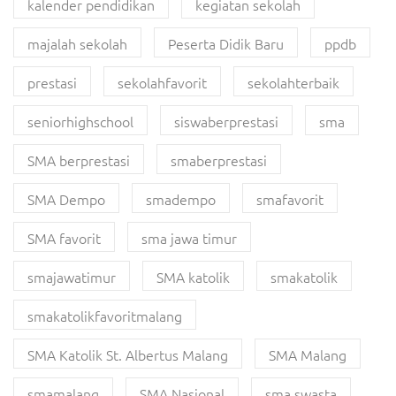
kalender pendidikan
kegiatan sekolah
majalah sekolah
Peserta Didik Baru
ppdb
prestasi
sekolahfavorit
sekolahterbaik
seniorhighschool
siswaberprestasi
sma
SMA berprestasi
smaberprestasi
SMA Dempo
smadempo
smafavorit
SMA favorit
sma jawa timur
smajawatimur
SMA katolik
smakatolik
smakatolikfavoritmalang
SMA Katolik St. Albertus Malang
SMA Malang
smamalang
SMA Nasional
sma swasta