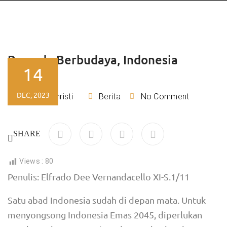
Pemuda Berbudaya, Indonesia
14
Bahagia
DEC, 2023
Lydia Christi
Berita
No Comment
By
SHARE
Views :
80
Penulis: Elfrado Dee Vernandacello XI-S.1/11
Satu abad Indonesia sudah di depan mata. Untuk
menyongsong Indonesia Emas 2045, diperlukan